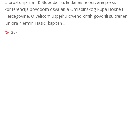
U prostorijama FK Sloboda Tuzla danas je održana press
konferencija povodom osvajanja Omladinskog Kupa Bosne i
Hercegovine. O velikom uspjehu crveno-crnih govorili su trener
juniora Nermin Hasić, kapiten …
267