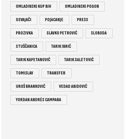
OMLADINSKI KUP BIH
OMLADINSKI POGON
OSVAJAČI
POJACANJE
PRESS
PROZIVKA
SLAVKO PETROVIĆ
SLOBODA
STUŠČANICA
TARIK IBRIĆ
TARIK KAPETANOVIĆ
TARIK SALETOVIĆ
TOMISLAV
TRANSFER
UROŠ BRANKOVIĆ
VEDAD ABIDOVIĆ
YORDAN ANDRÉS CAMPANA