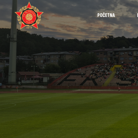
POČETNA
Najave
Utakmice
Intervjui
Highlights
Izvještaji
Omladinska 