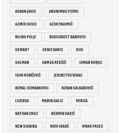
ADNAN JAHIC
ANONIMNO PISMO
AZMIR HUSIC
AZUR MAHMIĆ
BILINO POLJE
BUDUCNOST BANOVICI
DEMANT
DENIS KARIC
DUG
GOLMAN
HAMZA REDŽIĆ
IGMAN KONJIC
IGOR RONČEVIĆ
JEDINSTVO BIHAC
KEMAL OSMANKOVIC
KENAN SALKANOVIĆ
LICENCA
MARIN GALIC
MIKICA
NATHAN CRUZ
NERMIN HASIĆ
NEW SIGNING
NOVI IGRAČ
OMAR PRSES