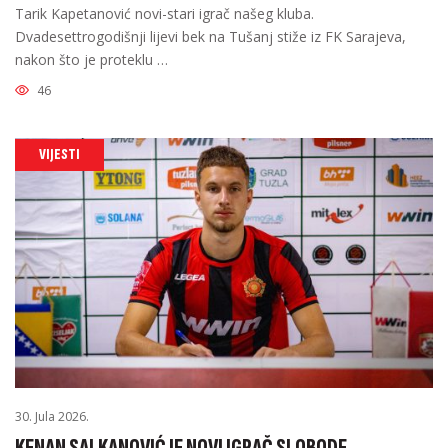
Tarik Kapetanović novi-stari igrač našeg kluba.
Dvadesettrogodišnji lijevi bek na Tušanj stiže iz FK Sarajeva,
nakon što je proteklu …
46
VIJESTI
30. Jula 2026.
KENAN SALKANOVIĆ JE NOVI IGRAČ SLOBODE