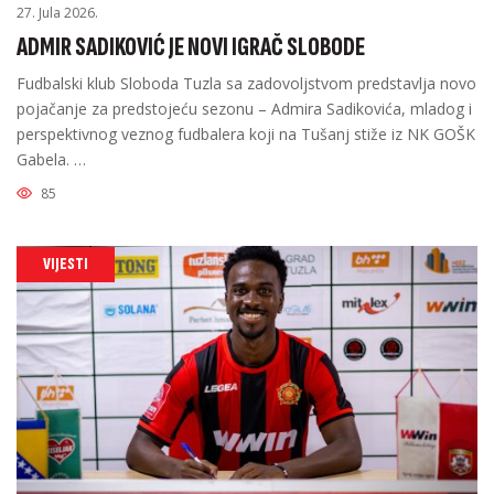
27. Jula 2026.
ADMIR SADIKOVIĆ JE NOVI IGRAČ SLOBODE
Fudbalski klub Sloboda Tuzla sa zadovoljstvom predstavlja novo
pojačanje za predstojeću sezonu – Admira Sadikovića, mladog i
perspektivnog veznog fudbalera koji na Tušanj stiže iz NK GOŠK
Gabela. …
85
VIJESTI