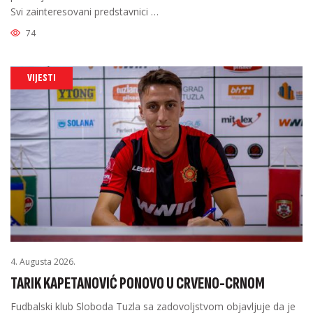
Svi zainteresovani predstavnici …
74
VIJESTI
4. Augusta 2026.
TARIK KAPETANOVIĆ PONOVO U CRVENO-CRNOM
Fudbalski klub Sloboda Tuzla sa zadovoljstvom objavljuje da je