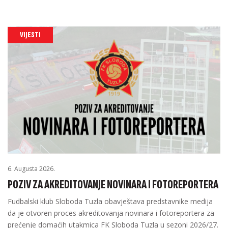
VIJESTI
6. Augusta 2026.
POZIV ZA AKREDITOVANJE NOVINARA I FOTOREPORTERA
Fudbalski klub Sloboda Tuzla obavještava predstavnike medija
da je otvoren proces akreditovanja novinara i fotoreportera za
prećenje domaćih utakmica FK Sloboda Tuzla u sezoni 2026/27.