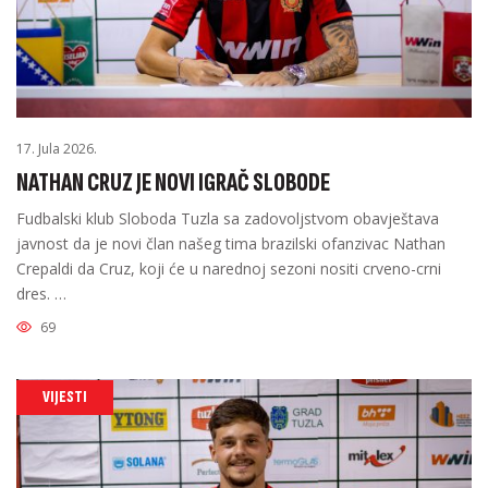
17. Jula 2026.
NATHAN CRUZ JE NOVI IGRAČ SLOBODE
Fudbalski klub Sloboda Tuzla sa zadovoljstvom obavještava
javnost da je novi član našeg tima brazilski ofanzivac Nathan
Crepaldi da Cruz, koji će u narednoj sezoni nositi crveno-crni
dres. …
69
VIJESTI