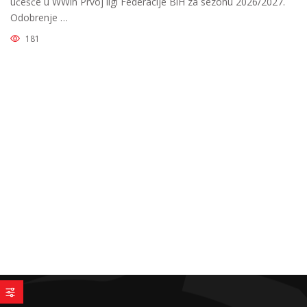
učešće u WWin Prvoj ligi Federacije BiH za sezonu 2026/2027.
Odobrenje …
181