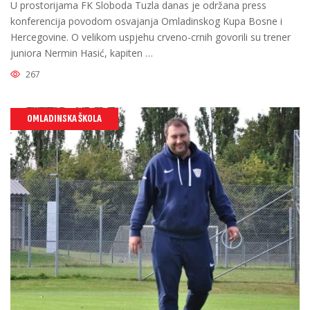
U prostorijama FK Sloboda Tuzla danas je održana press
konferencija povodom osvajanja Omladinskog Kupa Bosne i
Hercegovine. O velikom uspjehu crveno-crnih govorili su trener
juniora Nermin Hasić, kapiten …
267
OMLADINSKA ŠKOLA