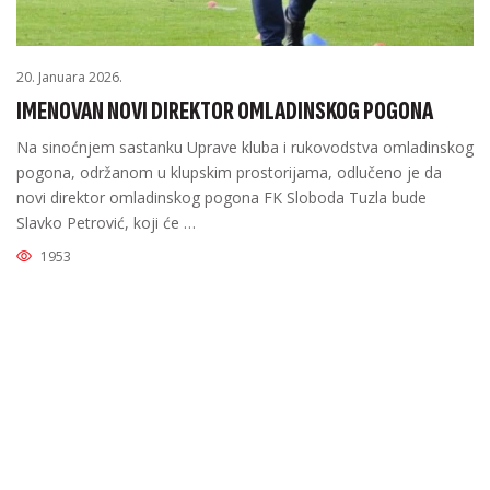
20. Januara 2026.
IMENOVAN NOVI DIREKTOR OMLADINSKOG POGONA
Na sinoćnjem sastanku Uprave kluba i rukovodstva omladinskog
pogona, održanom u klupskim prostorijama, odlučeno je da
novi direktor omladinskog pogona FK Sloboda Tuzla bude
Slavko Petrović, koji će …
1953