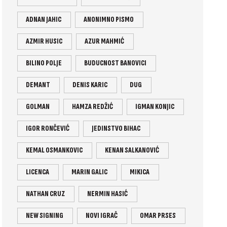
ADNAN JAHIC
ANONIMNO PISMO
AZMIR HUSIC
AZUR MAHMIĆ
BILINO POLJE
BUDUCNOST BANOVICI
DEMANT
DENIS KARIC
DUG
GOLMAN
HAMZA REDŽIĆ
IGMAN KONJIC
IGOR RONČEVIĆ
JEDINSTVO BIHAC
KEMAL OSMANKOVIC
KENAN SALKANOVIĆ
LICENCA
MARIN GALIC
MIKICA
NATHAN CRUZ
NERMIN HASIĆ
NEW SIGNING
NOVI IGRAČ
OMAR PRSES