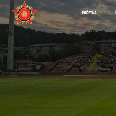
POČETNA
Najave
Utakmice
Intervjui
Highlights
Izvještaji
Omladinska 