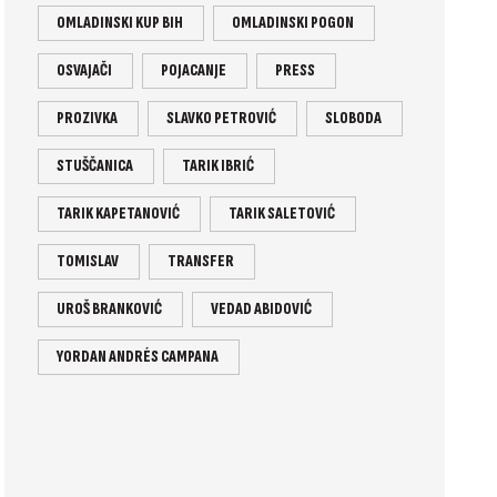
OMLADINSKI KUP BIH
OMLADINSKI POGON
OSVAJAČI
POJACANJE
PRESS
PROZIVKA
SLAVKO PETROVIĆ
SLOBODA
STUŠČANICA
TARIK IBRIĆ
TARIK KAPETANOVIĆ
TARIK SALETOVIĆ
TOMISLAV
TRANSFER
UROŠ BRANKOVIĆ
VEDAD ABIDOVIĆ
YORDAN ANDRÉS CAMPANA