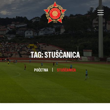
TAG: STUŠČANICA
POČETNA
STUŠČANICA