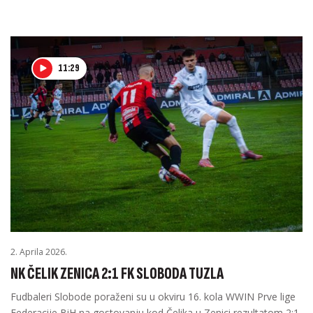
11:29
2. Aprila 2026.
NK ČELIK ZENICA 2:1 FK SLOBODA TUZLA
Fudbaleri Slobode poraženi su u okviru 16. kola WWIN Prve lige
Federacije BiH na gostovanju kod Čelika u Zenici rezultatom 2:1,