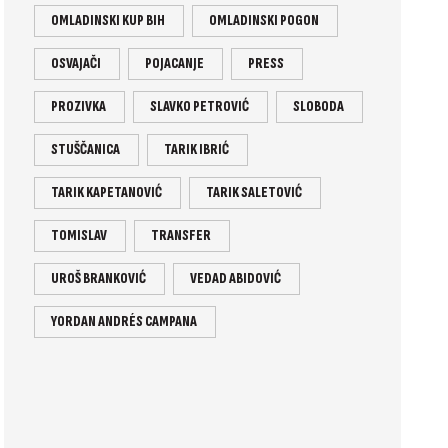
OMLADINSKI KUP BIH
OMLADINSKI POGON
OSVAJAČI
POJACANJE
PRESS
PROZIVKA
SLAVKO PETROVIĆ
SLOBODA
STUŠČANICA
TARIK IBRIĆ
TARIK KAPETANOVIĆ
TARIK SALETOVIĆ
TOMISLAV
TRANSFER
UROŠ BRANKOVIĆ
VEDAD ABIDOVIĆ
YORDAN ANDRÉS CAMPANA