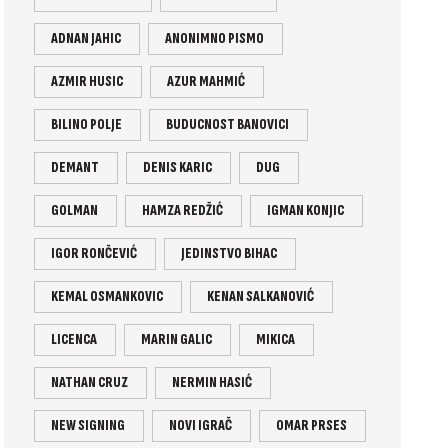
ADNAN JAHIC
ANONIMNO PISMO
AZMIR HUSIC
AZUR MAHMIĆ
BILINO POLJE
BUDUCNOST BANOVICI
DEMANT
DENIS KARIC
DUG
GOLMAN
HAMZA REDŽIĆ
IGMAN KONJIC
IGOR RONČEVIĆ
JEDINSTVO BIHAC
KEMAL OSMANKOVIC
KENAN SALKANOVIĆ
LICENCA
MARIN GALIC
MIKICA
NATHAN CRUZ
NERMIN HASIĆ
NEW SIGNING
NOVI IGRAČ
OMAR PRSES