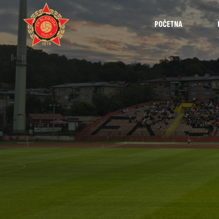
POČETNA
Najave
Utakmice
Intervjui
Highlights
Izvještaji
Omladinska 