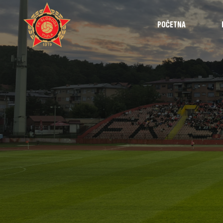
POČETNA
Najave
Utakmice
Intervjui
Highlights
Izvještaji
Omladinska 