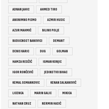
ADNAN JAHIC
AHMED TIRO
ANONIMNO PISMO
AZMIR HUSIC
AZUR MAHMIĆ
BILINO POLJE
BUDUCNOST BANOVICI
DEMANT
DENIS KARIC
DUG
GOLMAN
HAMZA REDŽIĆ
IGMAN KONJIC
IGOR RONČEVIĆ
JEDINSTVO BIHAC
KEMAL OSMANKOVIC
KENAN SALKANOVIĆ
LICENCA
MARIN GALIC
MIKICA
NATHAN CRUZ
NERMIN HASIĆ