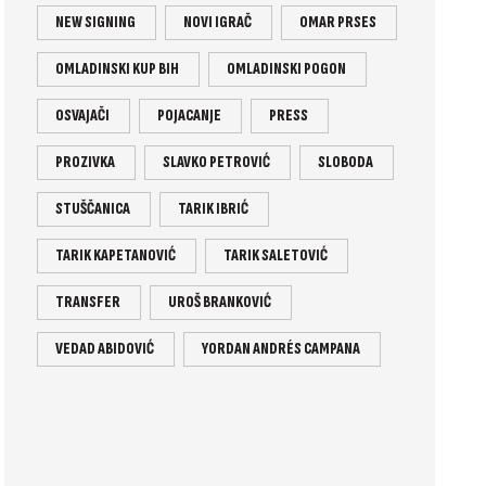
NEW SIGNING
NOVI IGRAČ
OMAR PRSES
OMLADINSKI KUP BIH
OMLADINSKI POGON
OSVAJAČI
POJACANJE
PRESS
PROZIVKA
SLAVKO PETROVIĆ
SLOBODA
STUŠČANICA
TARIK IBRIĆ
TARIK KAPETANOVIĆ
TARIK SALETOVIĆ
TRANSFER
UROŠ BRANKOVIĆ
VEDAD ABIDOVIĆ
YORDAN ANDRÉS CAMPANA