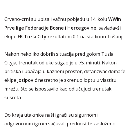
Crveno-crni su upisali važnu pobjedu u 14. kolu
WWin
Prve lige Federacije Bosne i Hercegovine
, savladavši
ekipu
FK Tuzla City
rezultatom 0:1 na stadionu Tušanj.
Nakon nekoliko dobrih situacija pred golom Tuzla
Cityja, trenutak odluke stigao je u 75. minuti. Nakon
pritiska i ubačaja u kazneni prostor, defanzivac domaće
ekipe
Josipović
nesretno je skrenuo loptu u vlastitu
mrežu, što se ispostavilo kao odlučujući trenutak
susreta.
Do kraja utakmice naši igrači su sigurnom i
odgovornom igrom sačuvali prednost te zasluženo