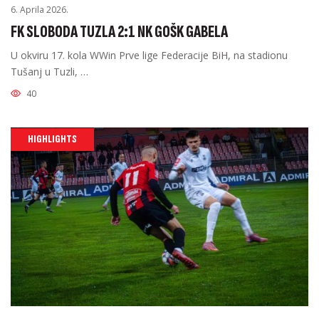
6. Aprila 2026.
FK SLOBODA TUZLA 2:1 NK GOŠK GABELA
U okviru 17. kola WWin Prve lige Federacije BiH, na stadionu
Tušanj u Tuzli, …
40
HIGHLIGHTS