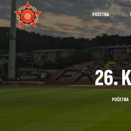
POČETNA
Najave
Utakmice
Intervjui
26. 
Highlights
Izvještaji
POČETNA
Omladinska 