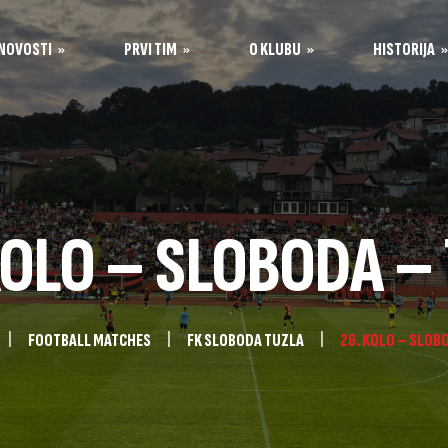
NOVOSTI
PRVI TIM
O KLUBU
HISTORIJA
Igrači
Historija kluba
Opšte informacije
Stručni štab
Sastavi po sezonama
Organi kluba
Stadion Tušanj
KOLO – SLOBODA –
Kontakt
Sponzori
FOOTBALL MATCHES
FK SLOBODA TUZLA
26. KOLO – SLOB
škola