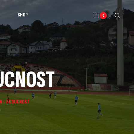
SHOP
0
DUCNOST
AN – BUDUCNOST