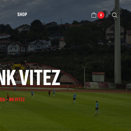
SHOP
0
NK VITEZ
DA – NK VITEZ