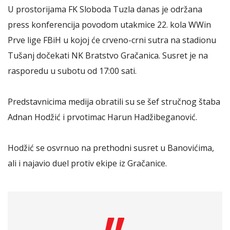
U prostorijama FK Sloboda Tuzla danas je održana
press konferencija povodom utakmice 22. kola WWin
Prve lige FBiH u kojoj će crveno-crni sutra na stadionu
Tušanj dočekati NK Bratstvo Gračanica. Susret je na
rasporedu u subotu od 17:00 sati.
Predstavnicima medija obratili su se šef stručnog štaba
Adnan Hodžić i prvotimac Harun Hadžibeganović.
Hodžić se osvrnuo na prethodni susret u Banovićima,
ali i najavio duel protiv ekipe iz Gračanice.