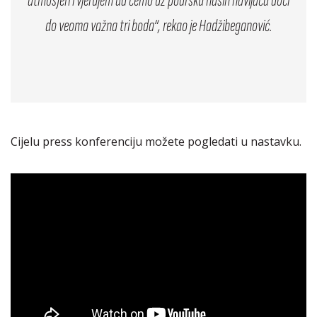
atmosferi i vjerujem da ćemo uz podršku naših navijača doći
do veoma važna tri boda“, rekao je Hadžibeganović.
Cijelu press konferenciju možete pogledati u nastavku.