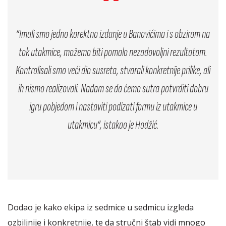
“Imali smo jedno korektno izdanje u Banovićima i s obzirom na
tok utakmice, možemo biti pomalo nezadovoljni rezultatom.
Kontrolisali smo veći dio susreta, stvarali konkretnije prilike, ali
ih nismo realizovali. Nadam se da ćemo sutra potvrditi dobru
igru pobjedom i nastaviti podizati formu iz utakmice u
utakmicu“, istakao je Hodžić.
Dodao je kako ekipa iz sedmice u sedmicu izgleda
ozbiljnije i konkretnije, te da stručni štab vidi mnogo