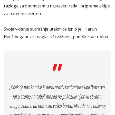
razloga za optimizam u nastavku rada i pripreme ekipe
za narednu sezonu.
Svoje viđenje sutrašnje utakmice iznio je i Harun
Hadžibeganović, naglasivši važnost podrške sa tribina.
„Očekuje nas komšijski derbi protiv kvalitetne ekipe Bratstva.
Iako stanje na tabeli možda ne pokazuje njihovu stvarnu
snagu, znamo da nas čeka velika borba. Mi radimo u odličnoj