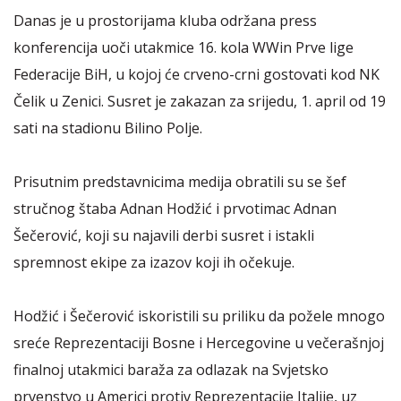
Danas je u prostorijama kluba održana press
konferencija uoči utakmice 16. kola WWin Prve lige
Federacije BiH, u kojoj će crveno-crni gostovati kod NK
Čelik u Zenici. Susret je zakazan za srijedu, 1. april od 19
sati na stadionu Bilino Polje.
Prisutnim predstavnicima medija obratili su se šef
stručnog štaba Adnan Hodžić i prvotimac Adnan
Šečerović, koji su najavili derbi susret i istakli
spremnost ekipe za izazov koji ih očekuje.
Hodžić i Šečerović iskoristili su priliku da požele mnogo
sreće Reprezentaciji Bosne i Hercegovine u večerašnjoj
finalnoj utakmici baraža za odlazak na Svjetsko
prvenstvo u Americi protiv Reprezentacije Italije, uz