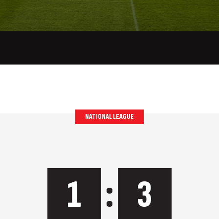
NATIONAL LEAGUE
1
:
3