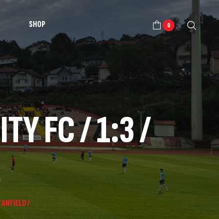
SHOP
0
Y FC / 1:3 /
 ANFIELD /