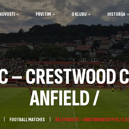
NOVOSTI
PRVI TIM
O KLUBU
HISTORIJA
Igrači
Historija kluba
Opšte informacije
Stručni štab
Sastavi po sezonama
Organi kluba
Stadion Tušanj
C – CRESTWOOD CIT
Kontakt
Sponzori
ANFIELD /
škola
FOOTBALL MATCHES
ATLETICOS FC – CRESTWOOD CITY FC / 1:3 /