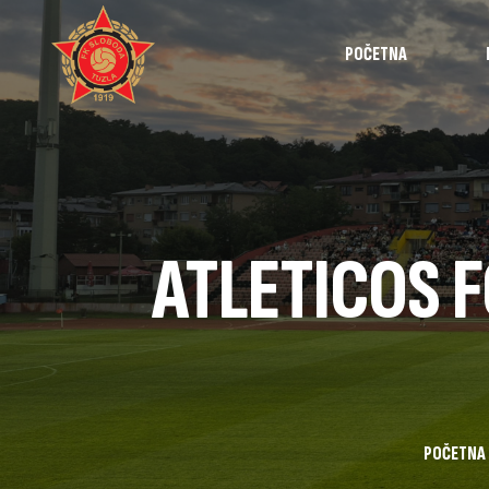
POČETNA
Najave
Utakmice
Intervjui
ATLETICOS F
Highlights
Izvještaji
Omladinska 
POČETNA