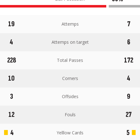
19
7
Attemps
4
6
Attemps on target
228
172
Total Passes
10
4
Corners
3
9
Offsides
12
27
Fouls
4
5
Yelllow Cards