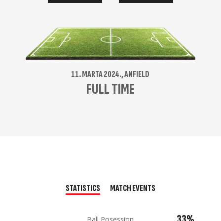
11. MARTA 2024., ANFIELD
FULL TIME
STATISTICS
MATCH EVENTS
33%
Ball Posession