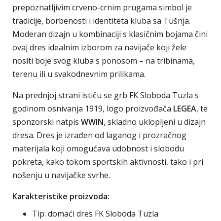
prepoznatljivim crveno-crnim prugama simbol je
tradicije, borbenosti i identiteta kluba sa Tušnja.
Moderan dizajn u kombinaciji s klasičnim bojama čini
ovaj dres idealnim izborom za navijače koji žele
nositi boje svog kluba s ponosom – na tribinama,
terenu ili u svakodnevnim prilikama.
Na prednjoj strani ističu se grb FK Sloboda Tuzla s
godinom osnivanja 1919, logo proizvođača
LEGEA
, te
sponzorski natpis
WWIN
, skladno uklopljeni u dizajn
dresa. Dres je izrađen od laganog i prozračnog
materijala koji omogućava udobnost i slobodu
pokreta, kako tokom sportskih aktivnosti, tako i pri
nošenju u navijačke svrhe.
Karakteristike proizvoda:
Tip: domaći dres FK Sloboda Tuzla