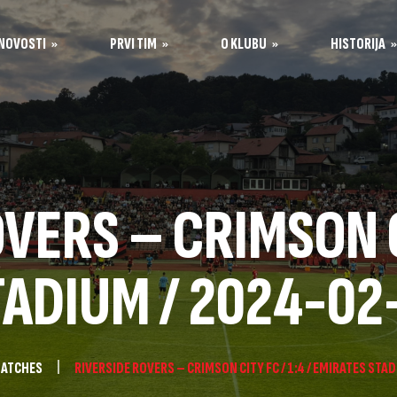
NOVOSTI
PRVI TIM
O KLUBU
HISTORIJA
Igrači
Historija kluba
Opšte informacije
Stručni štab
Sastavi po sezonama
Organi kluba
Stadion Tušanj
VERS – CRIMSON CI
Kontakt
Sponzori
ADIUM / 2024-02
škola
MATCHES
RIVERSIDE ROVERS – CRIMSON CITY FC / 1:4 / EMIRATES STA