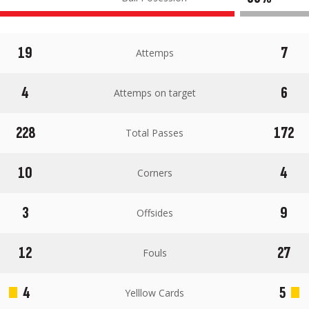
19
7
Attemps
4
6
Attemps on target
228
172
Total Passes
10
4
Corners
3
9
Offsides
12
27
Fouls
4
5
Yelllow Cards