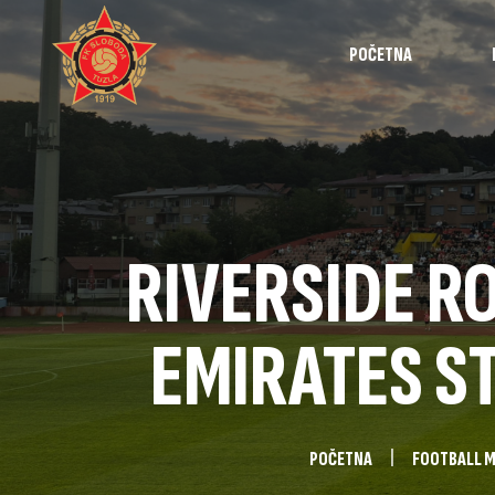
POČETNA
Najave
Utakmice
Intervjui
RIVERSIDE RO
Highlights
Izvještaji
EMIRATES ST
Omladinska 
POČETNA
FOOTBALL 