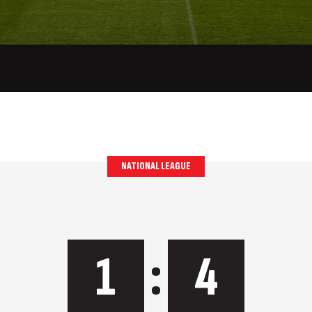
NATIONAL LEAGUE
1
:
4