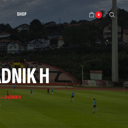
SHOP
0
ADNIK H
K – RADNIK H