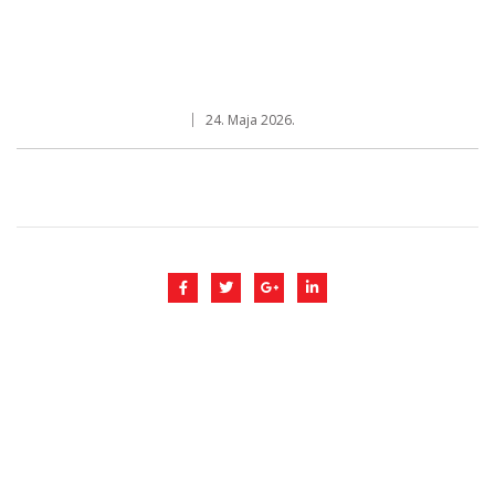
24. Maja 2026.