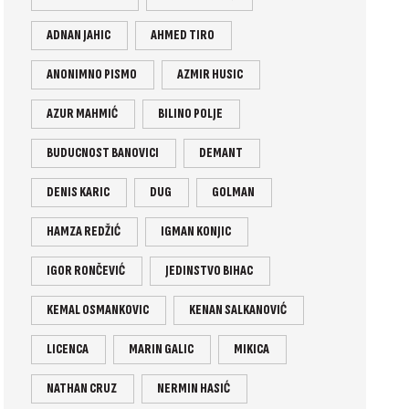
ADNAN JAHIC
AHMED TIRO
ANONIMNO PISMO
AZMIR HUSIC
AZUR MAHMIĆ
BILINO POLJE
BUDUCNOST BANOVICI
DEMANT
DENIS KARIC
DUG
GOLMAN
HAMZA REDŽIĆ
IGMAN KONJIC
IGOR RONČEVIĆ
JEDINSTVO BIHAC
KEMAL OSMANKOVIC
KENAN SALKANOVIĆ
LICENCA
MARIN GALIC
MIKICA
NATHAN CRUZ
NERMIN HASIĆ