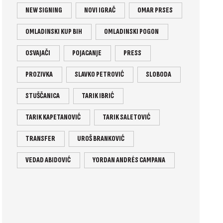
NEW SIGNING
NOVI IGRAČ
OMAR PRSES
OMLADINSKI KUP BIH
OMLADINSKI POGON
OSVAJAČI
POJACANJE
PRESS
PROZIVKA
SLAVKO PETROVIĆ
SLOBODA
STUŠČANICA
TARIK IBRIĆ
TARIK KAPETANOVIĆ
TARIK SALETOVIĆ
TRANSFER
UROŠ BRANKOVIĆ
VEDAD ABIDOVIĆ
YORDAN ANDRÉS CAMPANA