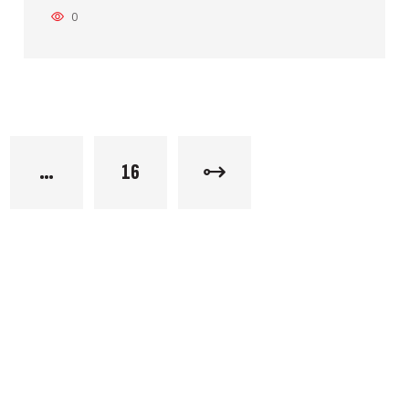
0
…
16