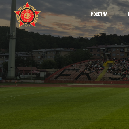
POČETNA
Najave
Utakmice
Intervjui
Highlights
Izvještaji
Omladinska 