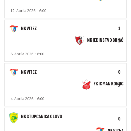
12. Aprila 2026. 16:00
NK VITEZ
1
NK JEDINSTVO BIHAĆ
1
8. Aprila 2026. 16:00
NK VITEZ
0
FK IGMAN KONJIC
2
4. Aprila 2026. 16:00
NK STUPČANICA OLOVO
0
NK VITEZ
2