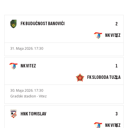
FK BUDUĆNOST BANOVIĆI
2
NK VITEZ
2
31. Maja 2026. 17:30
NK VITEZ
1
FK SLOBODA TUZLA
2
30. Maja 2026. 17:30
Gradski stadion - Vitez
HNK TOMISLAV
3
NK VITEZ
0