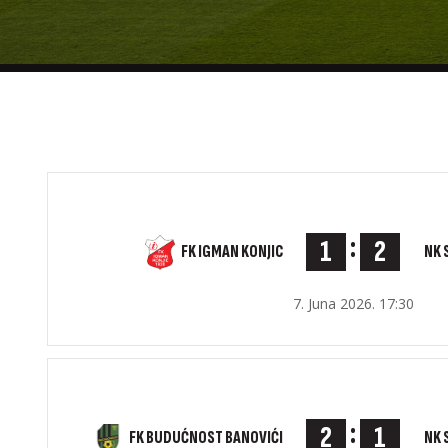
:
1
2
FK IGMAN KONJIC
NK 
7. Juna 2026. 17:30
:
2
1
NK 
FK BUDUĆNOST BANOVIĆI