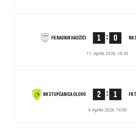
:
1
0
NK 
FK RADNIK HADŽIĆI
11. Aprila 2026. 16:30
:
2
1
NK STUPČANICA OLOVO
FK 
4. Aprila 2026. 16:00