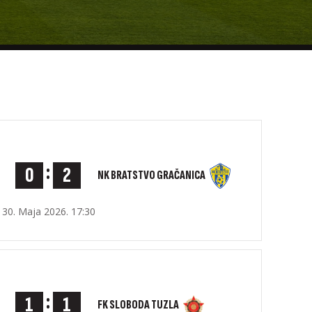
:
0
2
NK BRATSTVO GRAČANICA
30. Maja 2026. 17:30
:
1
1
FK SLOBODA TUZLA