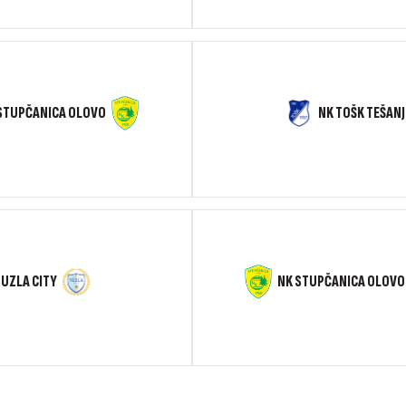
STUPČANICA OLOVO
NK TOŠK TEŠANJ
NK STUPČANICA OLOVO
TUZLA CITY