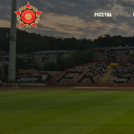
POČETNA
Najave
Utakmice
Intervjui
Highlights
Izvještaji
Omladinska 