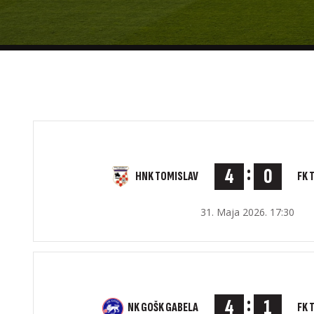
:
4
0
HNK TOMISLAV
FK 
31. Maja 2026. 17:30
:
4
1
NK GOŠK GABELA
FK 