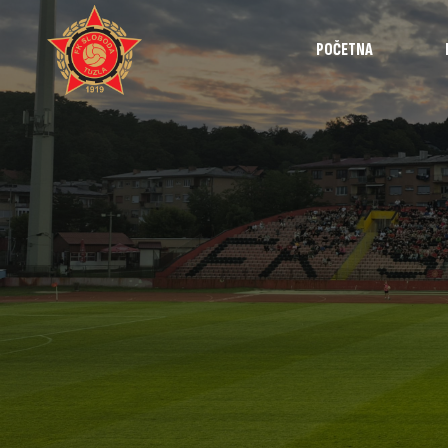
POČETNA
Najave
Utakmice
Intervjui
Highlights
Izvještaji
Omladinska 