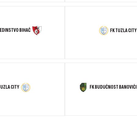
JEDINSTVO BIHAĆ
FK TUZLA CITY
FK BUDUĆNOST BANOVIĆI
TUZLA CITY