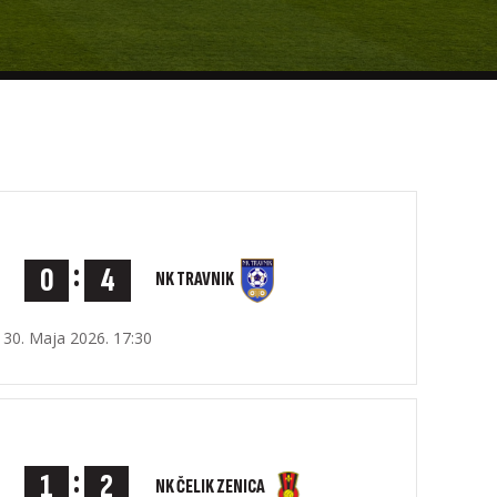
:
0
4
NK TRAVNIK
30. Maja 2026. 17:30
:
1
2
NK ČELIK ZENICA