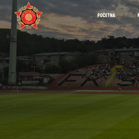
POČETNA
Najave
Utakmice
Intervjui
Highlights
Izvještaji
Omladinska š