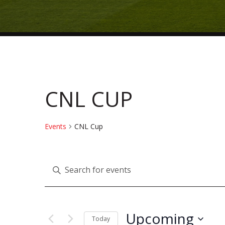
CNL CUP
Events
CNL Cup
E
Enter
Keyword.
V
Search
for
Upcoming
Today
Events