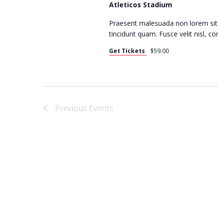
A
Atleticos Stadium
Praesent malesuada non lorem sit
R
tincidunt quam. Fusce velit nisl, 
Get Tickets
$59.00
C
H
Previous
Events
A
N
D