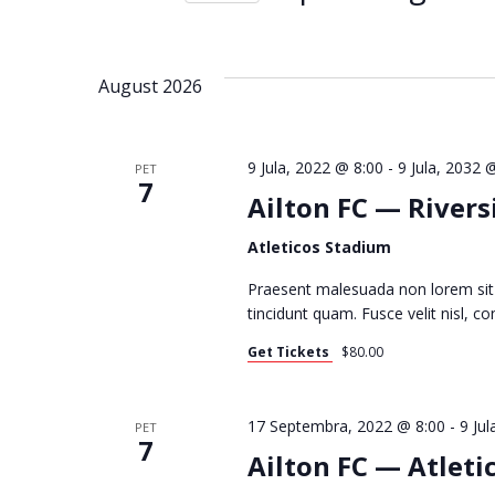
E
Select
by
date.
Keyword.
N
August 2026
T
9 Jula, 2022 @ 8:00
-
9 Jula, 2032 
PET
7
Ailton FC — Rivers
S
Atleticos Stadium
Praesent malesuada non lorem sit
tincidunt quam. Fusce velit nisl, 
S
Get Tickets
$80.00
E
17 Septembra, 2022 @ 8:00
-
9 Ju
PET
7
Ailton FC — Atleti