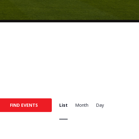
E
FIND EVENTS
List
Month
Day
V
E