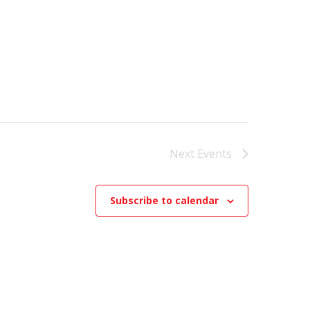
N
A
V
I
Next
Events
G
Subscribe to calendar
A
T