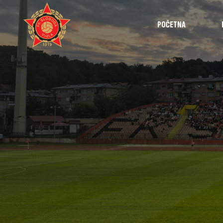
POČETNA
Najave
Utakmice
Intervjui
Highlights
Izvještaji
Omladinska 