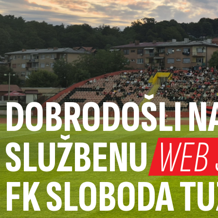
DOBRODOŠLI N
SLUŽBENU
WEB 
FK SLOBODA T