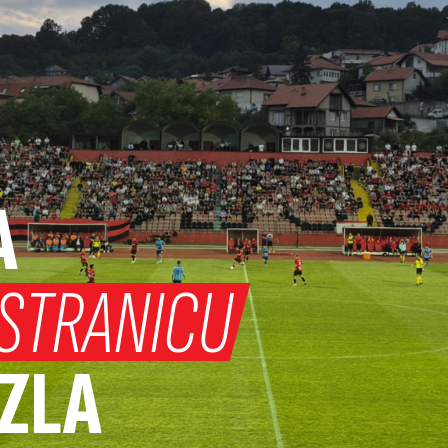
A
STRANICU
UZLA